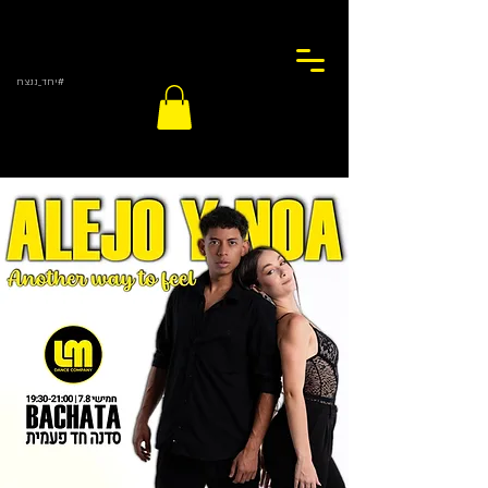
#יחד_ננצח