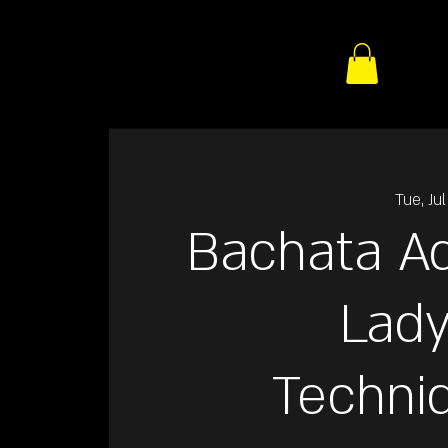
Tue, Ju
Bachata A
Lady
Techni