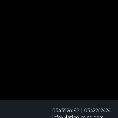
0545226193
|
0542262424
info@latino-mind.com