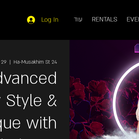
EVE
RENTALS
עוד
Log In
l 29
  |  
Ha-Musakhim St 24
dvanced
 Style &
que with