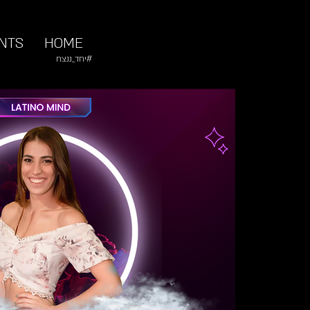
NTS
HOME
#יחד_ננצח