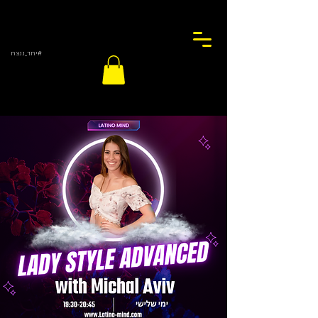
#יחד_ננצח