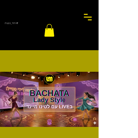
#יחד_ננצח