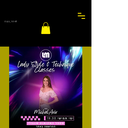
#יחד_ננצח