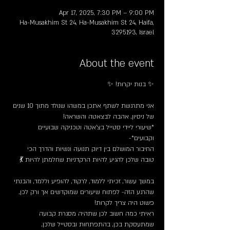
Apr 17, 2025, 7:30 PM – 9:00 PM
Ha-Musakhim St 24, Ha-Musakhim St 24, Haifa,
3295193, Israel
About the event
✨ בנות יקרות! ✨
אני מתרגשת לשתף אתכן במשהו שנולד מתוך 10 שנים 
של ניסיון, אהבה לבצאטה והשראה!
*שיעורי ליידי סטייל בצ’אטה וטכניקה שבועיים 
וקבועים*- 
החיבור המושלם בין דיוק תנועה ונשיות והדרך הכי 
טובה שלכן להגיע להיות הרקדניות שחלמתן להיות 💃
במשך עשור, זכיתי ללמוד, לרקוד, להופיע וללמד, והבנתי 
שהרגע הזה- לפתוח שיעורים שמוקדשים אך ורק לכן, 
פשוט היה צריך לקרות!
ראיתי כמה חשוב לכן שתהיה מסגרת קבועה 
שמתעסקת בכן, בהתפתחות ובסטייל שלכן,