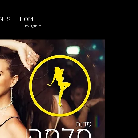
NTS
HOME
#יחד_ננצח