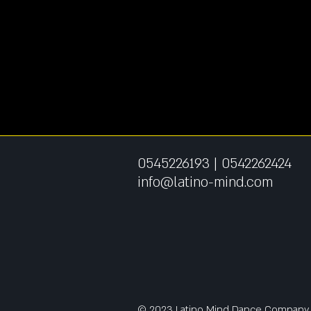
0545226193
|
0542262424
info@latino-mind.com
© 2023 Latino Mind Dance Company