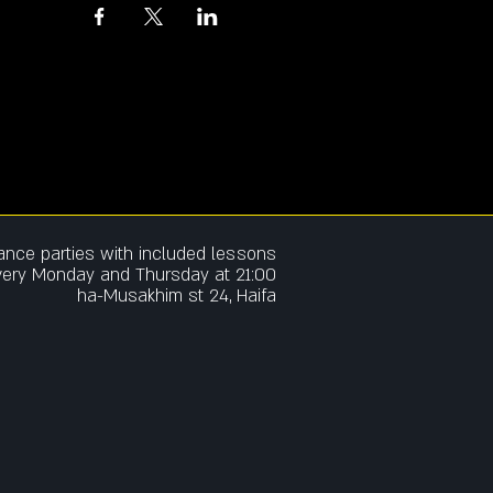
dance parties w
ith included lessons
very Monday and Thursday at 21:00
ha-Musakhim st 24, Haifa