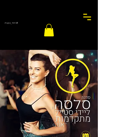
#יחד_ננצח