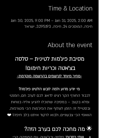
Time & Location
Jan 30, 2025, 9:00 PM – Jan 31, 2025, 2:00 AM
חיפה, המוסכים 24, חיפה, 3295193, ישראל
About the event
מסיבת פיג'מות לטינית – סלסה 
בצ׳אטה וכריות חימום!
-מחיר מיוחד לנרשמים בהרשמה מוקדמת-
מי יודע מדוע ולמה לובש הלטינו פיג'מה?
לכבוד החורף הקר רצינו לדאוג לכם לערב חם, רומנטי 
ומלא בקצב – במסיבה שתוכלו להגיע אליה בנוחות 
ובסטייל! זה הזמן לשלוף את הפיג'מות הכי מטורפות, 
הוואנזי הכי צבעוניים, ולבוא לרקוד איתנו בלב חיפה! ❤️
🌟 
מה מחכה לכם בערב הזה?
שתי רחבות:
 סלסה ובצ'אטה, עם המוזיקה הכי 