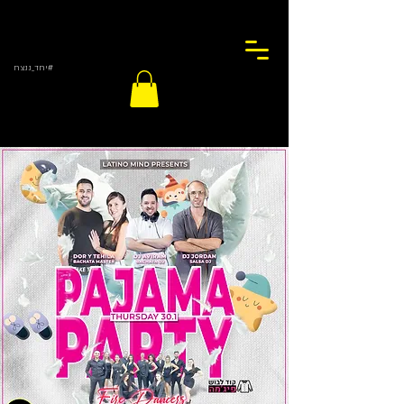
#יחד_ננצח