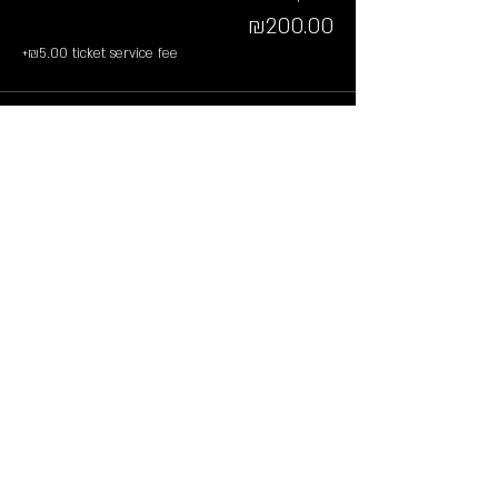
₪200.00
+₪5.00 ticket service fee
Sale ended
Ticket type
ביום האירוע
More info
Price
From ₪220.00 to ₪280.00
Full Pass
₪280.00
+₪7.00 ticket service fee