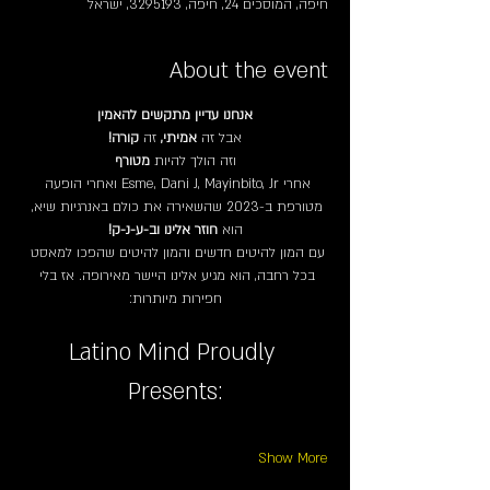
חיפה, המוסכים 24, חיפה, 3295193, ישראל
About the event
אנחנו עדיין מתקשים להאמין
אבל זה 
אמיתי,
 זה 
קורה!
וזה הולך להיות 
מטורף
אחרי Esme, Dani J, Mayinbito, Jr ואחרי הופעה 
מטורפת ב-2023 שהשאירה את כולם באנרגיות שיא, 
הוא 
חוזר אלינו וב-ע-נ-ק!
עם המון להיטים חדשים והמון להיטים שהפכו למאסט 
בכל רחבה, הוא מגיע אלינו היישר מאירופה. אז בלי 
חפירות מיותרות:
Latino Mind Proudly 
Presents:
Show More