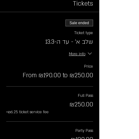
Tickets
Sale ended
Ticket type
שלב א׳ - עד ה-13.3
More info
Price
From ₪190.00 to ₪250.00
Full Pass
₪250.00
+₪6.25 ticket service fee
Party Pass