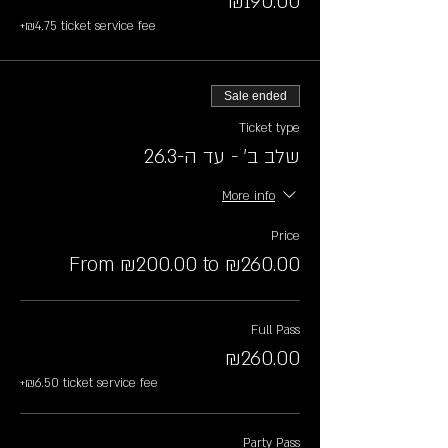
₪190.00
+₪4.75 ticket service fee
Sale ended
Ticket type
שלב ב׳ - עד ה-26.3
More info
Price
From ₪200.00 to ₪260.00
Full Pass
₪260.00
+₪6.50 ticket service fee
Party Pass