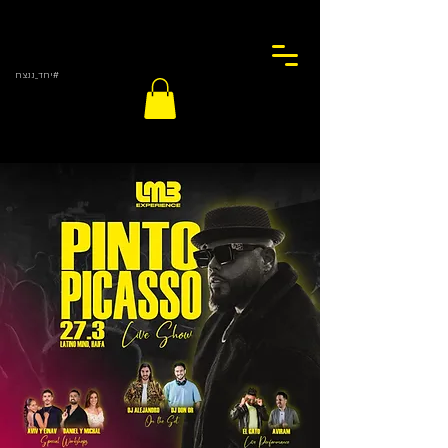
#יחד_ננצח