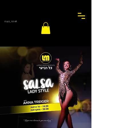
#יחד_ננצח