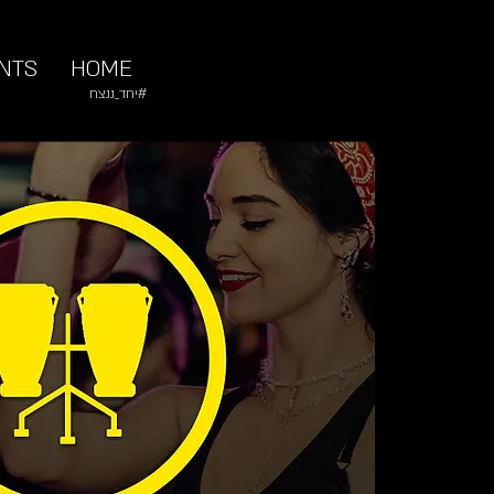
NTS
HOME
#יחד_ננצח