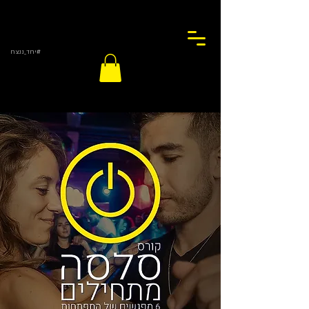
#יחד_ננצח