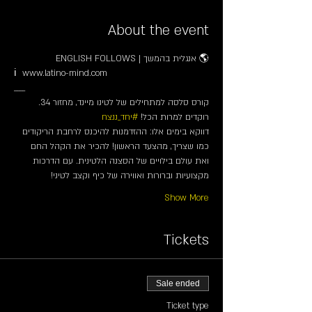
About the event
🌎 אנגלית בהמשך | ENGLISH FOLLOWS
ℹ️  www.latino-mind.com
____
קורס סלסה למתחילים של לטינו מיינד, מחזור 34.
רוקדים למרות הכל! 
#יחד_ננצח
דווקא בימים אלו: ההזדמנות להיכנס לרחבת הריקודים 
כמו שצריך, מהצעד הראשון! להכיר את הקהל החם 
ואת עולם בילויים של הסצנה הלטינית. עם הדרכות 
מקצועיות וברורות ואווירה של כיף וקצב לטיני!
Show More
Tickets
Sale ended
Ticket type