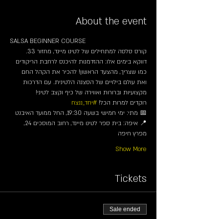
About the event
SALSA BEGINNER COURSE
קורס סלסה למתחילים של לטינו מיינד, מחזור 33.
דווקא בימים אלו: ההזדמנות להיכנס לרחבת הריקודים 
כמו שצריך, מהצעד הראשון! להכיר את הקהל החם 
ואת עולם בילויים של הסצנה הלטינית. עם הדרכות 
מקצועיות וברורות ואווירה של כיף וקצב לטיני!
רוקדים למרות הכל! 
#יחד_ננצח
📅 מתי: ימי חמישי בשעה 19:30, החל ממועד האיבנט
📍 איפה: בית ספר לטינו מיינד, רחוב המוסכים 24, 
מפרץ חיפה
Show More
Tickets
Sale ended