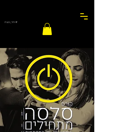
#יחד_ננצח